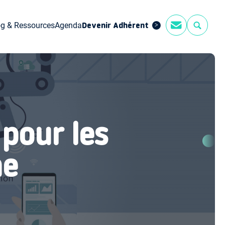
og & Ressources
Agenda
Devenir Adhérent
 pour les
he