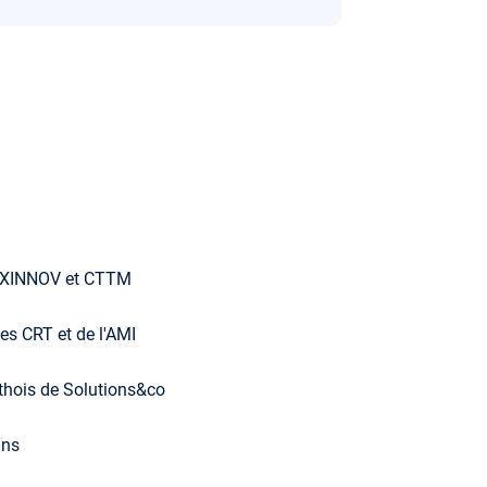
ROXINNOV et CTTM
des CRT et de l'AMI
rthois de Solutions&co
ans