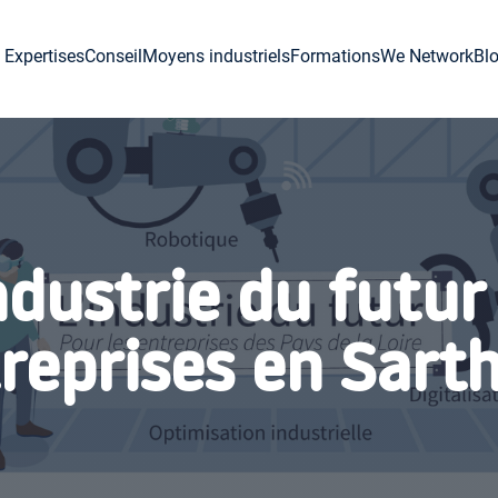
Expertises
Conseil
Moyens industriels
Formations
We Network
Bl
dustrie du futur
reprises en Sart