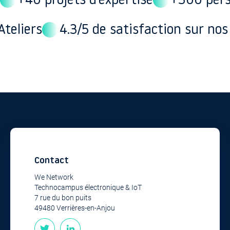
+40 projets d'expertise
+300 pers
Ateliers
4.3/5 de satisfaction sur no
Contact
We Network
Technocampus électronique & IoT
7 rue du bon puits
49480 Verrières-en-Anjou