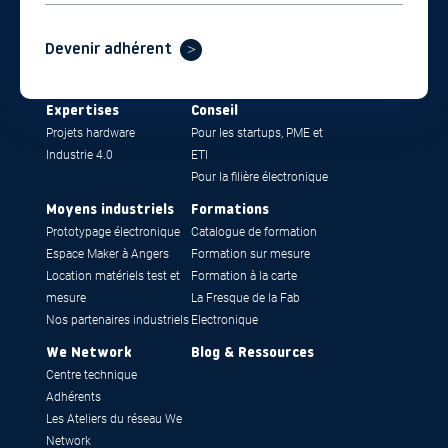
Devenir adhérent
Expertises
Conseil
Projets hardware
Pour les startups, PME et
Industrie 4.0
ETI
Pour la filière électronique
Moyens industriels
Formations
Prototypage électronique
Catalogue de formation
Espace Maker à Angers
Formation sur mesure
Location matériels test et
Formation à la carte
mesure
La Fresque de la Fab
Nos partenaires industriels
Electronique
We Network
Blog & Ressources
Centre technique
Adhérents
Les Ateliers du réseau We
Network