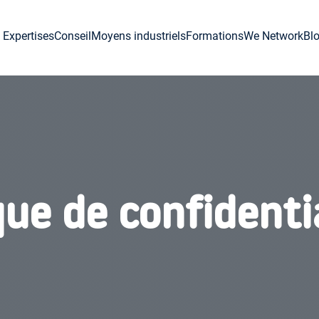
Expertises
Conseil
Moyens industriels
Formations
We Network
Bl
que de confidenti