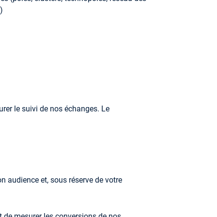
)
urer le suivi de nos échanges. Le
on audience et, sous réserve de votre
t de mesurer les conversions de nos