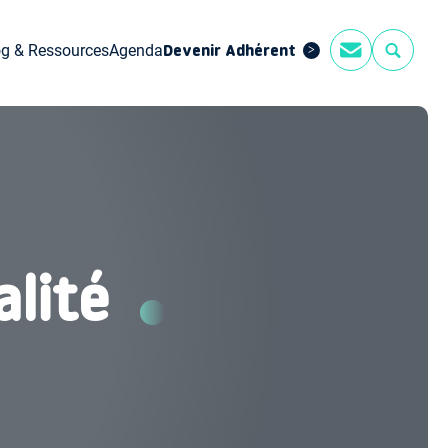
og & Ressources
Agenda
Devenir Adhérent
alité