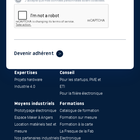
J’accepte que mes données personnelles soient collectées.
Devenir adhérent
Expertises
Conseil
Projets hardware
Pour les startups, PME et
Industrie 4.0
ETI
Pour la filière électronique
Moyens industriels
Formations
Prototypage électronique
Catalogue de formation
Espace Maker à Angers
Formation sur mesure
Location matériels test et
Formation à la carte
mesure
La Fresque de la Fab
Nos partenaires industriels
Electronique