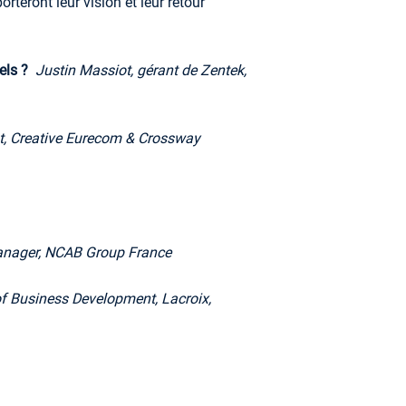
rteront leur vision et leur retour
iels ?
Justin Massiot, gérant de Zentek,
nt, Creative Eurecom & Crossway
anager, NCAB Group France
of Business Development, Lacroix,