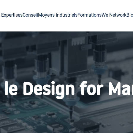
Expertises
Conseil
Moyens industriels
Formations
We Network
Bl
 le Design for M