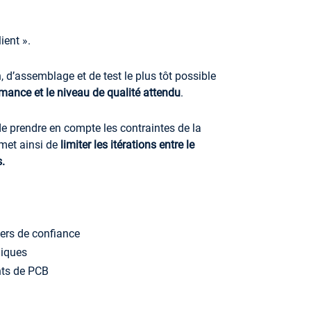
ient ».
n, d’assemblage et de test
le plus tôt possible
rmance et le
niveau de qualité attendu
.
de prendre en compte les contraintes de la
met ainsi de
limiter les itérations entre le
s.
iers de confiance
niques
nts de PCB