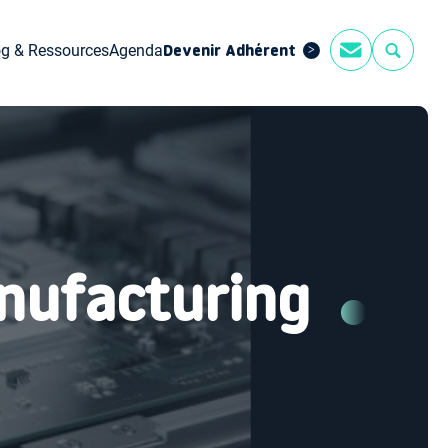
og & Ressources
Agenda
Devenir Adhérent
anufacturing