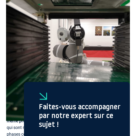
« petite ». Cela rend l’exercice d’automatisation difficile car le ROI
(Retour sur investissement) n’est pas aisé à calculer.
Un seul cobot : plusieurs phases d’un même processus et un
changement automatisé de série
Il y a 4 ans, Eolane a eu en charge la production d’une petite série
d’un produit complexe comportant de nombreuses phases de
process. C’est avec ce projet que l’organisation a débuté la mise
en place de solutions cobotiques.
Faites-vous accompagner
Un seul cobot étant capable de réaliser plusieurs actions sur un
par notre expert sur ce
même produit,
ce ne sont pas moins de 110 produits par semaine
sujet !
qui sont réalisés sur ce cobot, pour plusieurs phases (environ 4
phases coupées par des phases de polymérisation pour la colle).