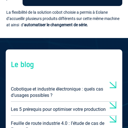
La flexibilité de la solution cobot choisie a permis à Eolane
d’accueillir plusieurs produits différents sur cette même machine
at ainsi d’
automatiser le changement de série.
La machine universelle
Le blog
ET S’IL EXISTAIT UNE « MACHINE UNIVERSELLE » ?
Cobotique et industrie électronique : quels cas
Pour optimiser le retour sur investissement d’un AMR, il est
d’usages possibles ?
possible d’investir sur un seul et unique AMR avec plusieurs TOP
MODULES.
Les 5 prérequis pour optimiser votre production
Les TOP MODULES sont des outils complémentaires aux AMR et
Feuille de route industrie 4.0 : l’étude de cas de
permettent une multiplication des cas d’usages (chariot,