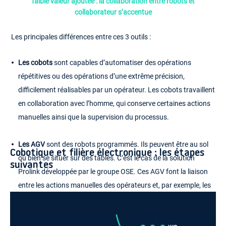
faible valeur ajoutée : la collaboration entre robots et
collaborateur s’accentue
Les principales différences entre ces 3 outils :
Les cobots
sont capables d’automatiser des opérations
répétitives ou des opérations d’une extrême précision,
difficilement réalisables par un opérateur. Les cobots travaillent
en collaboration avec l’homme, qui conserve certaines actions
manuelles ainsi que la supervision du processus.
Les AGV
sont des robots programmés. Ils peuvent être au sol
Cobotique et filière électronique : les étapes
ou bien se situer sur des tables. C’est le cas de la solution
suivantes
Prolink développée par le groupe OSE. Ces AGV font la liaison
entre les actions manuelles des opérateurs et, par exemple, les
actions d’un cobot. Les AGV s’arrêtent devant un obstacle en
attendant que la voie se libère. L’AGV est guidé par un chemin