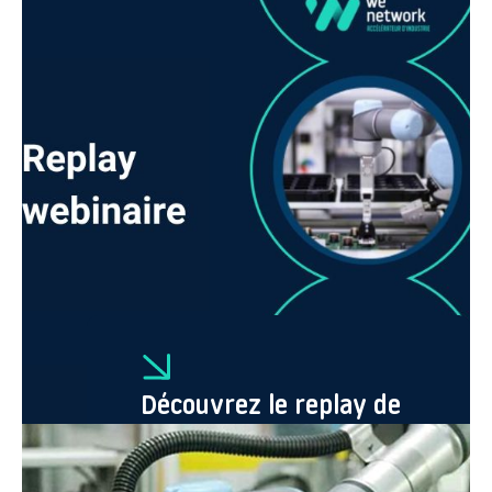
prédéfini, par exemple grâce à des bandes magnétiques
placées sur le sol.
Les AMR
se déplacent dans des environnements complexes en
présence d’opérateurs, de mobiliers… Ils sont capables d’éviter
ou bien de contourner des obstacles. La principale différence
avec l’AGV ? L’AMR est apte à évoluer dans une zone définie de
façon autonome.
Ces solutions sont
riches pour les métiers de l’électronique
,
surtout pour les petites et moyennes séries.
Découvrez le replay de
notre webinaire !
La flexibilité : élément clé du ROI