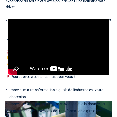
expérience du terrain et 3 axes pour devenir une industrie data-
driven
Les points durs et les facteurs clefs de succès de projet "Data et
IA"
Quel programme ?
Industrie 4.0: ce qu'ils ont pu voir dans une centaine d'usines
Comment devenir une entreprise drivée par la tech
Les facteurs clefs de succès de cette transformation
Pourquoi ce webinar est fait pour vous ?
Parce que la transformation digitale de l'industrie est votre
obsession
Parce que vous partagez notre conviction que la donnée est
centrale dans le processus de transformation digitale des