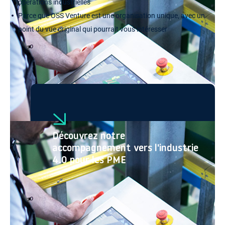
opérations industrielles
Parce que OSS Venture est une organisation unique, avec un
point du vue original qui pourrait vous intéresser
Découvrez notre
accompagnement vers l'industrie
4.0 pour les PME
Orchestrez la transformation de votre usine avec
un tiers de confiance.